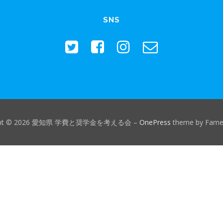
SNS
ight © 2026 愛知県 学費と奨学金を考える会
–
OnePress
theme by Fam