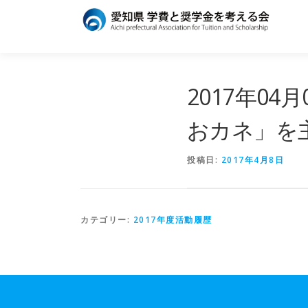
コ
ン
テ
ン
ツ
へ
2017年0
ス
キ
おカネ」を
ッ
プ
投稿日:
2017年4月8日
カテゴリー:
2017年度活動履歴