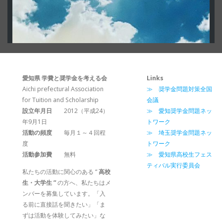
Instagram でフォロー
愛知県 学費と奨学金を考える会
Links
Aichi prefectural Association
≫ 奨学金問題対策全国
for Tuition and Scholarship
会議
設立年月日
2012（平成24）
≫ 愛知奨学金問題ネッ
年9月1日
トワーク
活動の頻度
毎月１～４回程
≫ 埼玉奨学金問題ネッ
度
トワーク
活動参加費
無料
≫ 愛知県高校生フェス
ティバル実行委員会
私たちの活動に関心のある “
高校
生・大学生 ”
の方へ、私たちはメ
ンバーを募集しています。「入
る前に直接話を聞きたい」「ま
ずは活動を体験してみたい」な