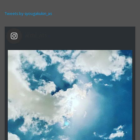
Tweets by syougakukin_as
aichi_ats