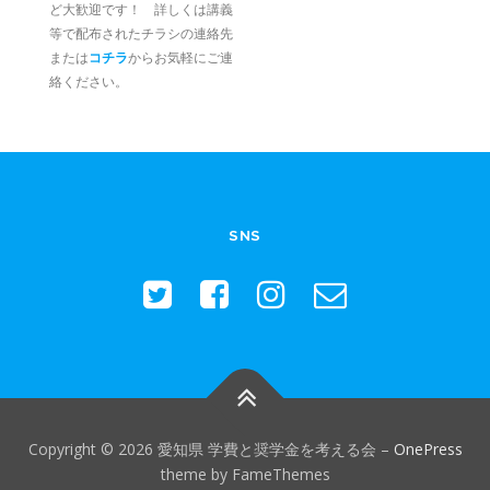
ど大歓迎です！ 詳しくは講義
等で配布されたチラシの連絡先
または
コチラ
からお気軽にご連
絡ください。
SNS
Copyright © 2026 愛知県 学費と奨学金を考える会
–
OnePress
theme by FameThemes