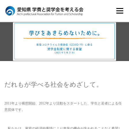
コ
ン
メニュー
テ
ン
HOME
ツ
へ
はじめに
ATSについて
イベント
ス
キ
ッ
プ
メディア
団体概要
だれもが学べる社会をめざして。
2011年より構想開始、2012年より活動をスタートした、学生と若者による任
意団体です。
私たちは、家庭の経済的事情により進学の機会が失われることなく希望し