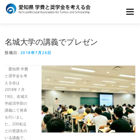
コ
ン
メニュー
テ
ン
ツ
へ
はじめに
ATSについて
イベント
名城大学の講義でプレゼン
ス
キ
ッ
投稿日:
2018年7月26日
プ
メディア
団体概要
愛知県 学費
と奨学金を考
える会は
2018年７月
19日、名城大
学経済学部の
講義にて発表
を行いまし
た。200名ほ
どの受講生の
いる講義で、