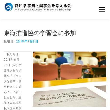
コ
ン
メニュー
テ
ン
ツ
へ
はじめに
ATSについて
イベント
東海推進協の学習会に参加
ス
キ
ッ
投稿日:
2018年7月3日
プ
メディア
団体概要
私たちは
2018年６月
22日（金）に
開催された学
習会「ブラッ
クな企業・働
かせ方への対
処法」に参加
しました。主
催は東海地区
私大国庫助成